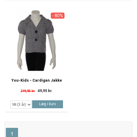
- 80%
You-Kids - Cardigan Jakke
49,95 kr.
249,95 kr.
Læg i kurv
1