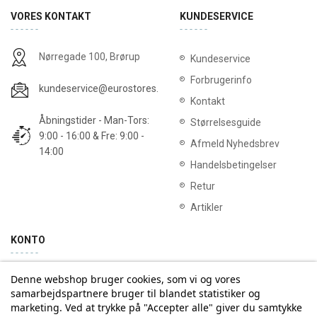
VORES KONTAKT
KUNDESERVICE
Nørregade 100, Brørup
Kundeservice
Forbrugerinfo
kundeservice@eurostores.dk
Kontakt
Åbningstider - Man-Tors:
Størrelsesguide
9:00 - 16:00 & Fre: 9:00 -
Afmeld Nyhedsbrev
14:00
Handelsbetingelser
Retur
Artikler
KONTO
Denne webshop bruger cookies, som vi og vores
Min konto
Ordrehistorik
samarbejdspartnere bruger til blandet statistiker og
marketing. Ved at trykke på "Accepter alle" giver du samtykke