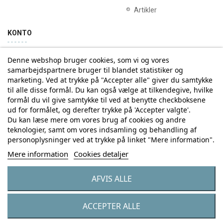
Artikler
KONTO
Denne webshop bruger cookies, som vi og vores
Min konto
Ordrehistorik
samarbejdspartnere bruger til blandet statistiker og
marketing. Ved at trykke på "Accepter alle" giver du samtykke
til alle disse formål. Du kan også vælge at tilkendegive, hvilke
Tilmelding til Nyhedsbrev
formål du vil give samtykke til ved at benytte checkboksene
ud for formålet, og derefter trykke på 'Accepter valgte'.
Vi deler aldrig din email-adresse med tredjepart
Du kan læse mere om vores brug af cookies og andre
teknologier, samt om vores indsamling og behandling af
personoplysninger ved at trykke på linket "Mere information".
Tilmeld
Mere information
Cookies detaljer
AFVIS ALLE
© Copyright by Eurostores Group A/S - CVR: 33 16 48 66
ACCEPTER ALLE