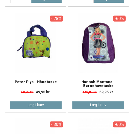
- 28%
-60%
Peter Plys - Håndtaske
Hannah Montana -
Børnehavetaske
49,95 kr.
59,95 kr.
69,95 kr.
149,95 kr.
Læg i kurv
Læg i kurv
- 30%
-60%