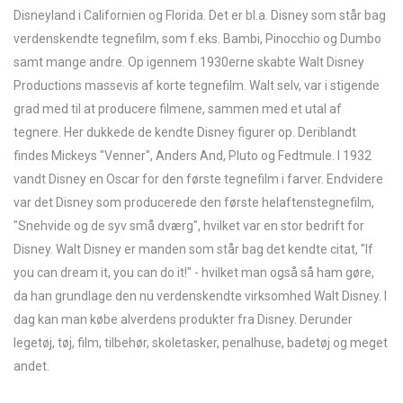
Disneyland i Californien og Florida. Det er bl.a. Disney som står bag
verdenskendte tegnefilm, som f.eks. Bambi, Pinocchio og Dumbo
samt mange andre. Op igennem 1930erne skabte Walt Disney
Productions massevis af korte tegnefilm. Walt selv, var i stigende
grad med til at producere filmene, sammen med et utal af
tegnere. Her dukkede de kendte Disney figurer op. Deriblandt
findes Mickeys "Venner", Anders And, Pluto og Fedtmule. I 1932
vandt Disney en Oscar for den første tegnefilm i farver. Endvidere
var det Disney som producerede den første helaftenstegnefilm,
"Snehvide og de syv små dværg", hvilket var en stor bedrift for
Disney. Walt Disney er manden som står bag det kendte citat, "If
you can dream it, you can do it!" - hvilket man også så ham gøre,
da han grundlage den nu verdenskendte virksomhed Walt Disney. I
dag kan man købe alverdens produkter fra Disney. Derunder
legetøj, tøj, film, tilbehør, skoletasker, penalhuse, badetøj og meget
andet.