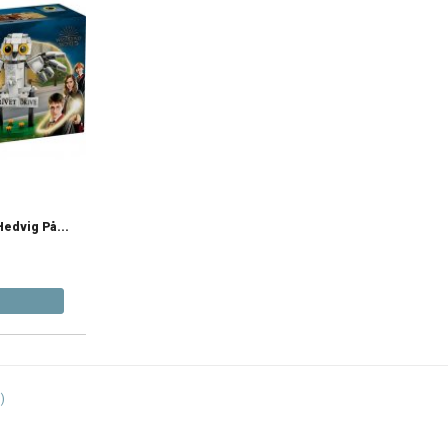
Hedvig På...
)