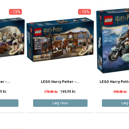
- 13%
- 16%
r -...
LEGO Harry Potter -...
LEGO Harry Potte
5 kr.
149,95 kr.
179,95 kr.
449,95 kr.
Læg i kurv
Læg 