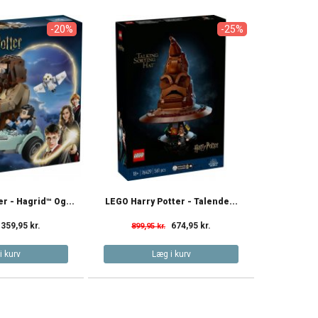
-20%
-25%
r - Hagrid™ Og...
LEGO Harry Potter - Talende...
359,95 kr.
674,95 kr.
899,95 kr.
i kurv
Læg i kurv