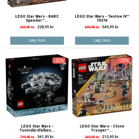
LEGO Star Wars - BARC
LEGO Star Wars - Tantive IV™
Speeder™...
75376
228,95 kr.
549,95 kr.
269,95 kr.
699,95 kr.
Læg i kurv
Læg i kurv
-25%
-20%
LEGO Star Wars -
LEGO Star Wars - Clone
Tusindårsfalken...
Trooper™...
561,95 kr.
215,95 kr.
749,95 kr.
269,95 kr.