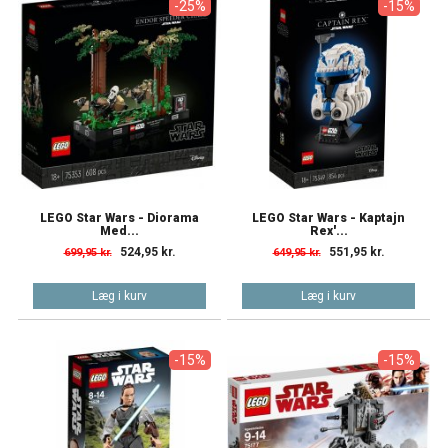
-25%
-15%
LEGO Star Wars - Diorama
LEGO Star Wars - Kaptajn
Med...
Rex'...
524,95 kr.
551,95 kr.
699,95 kr.
649,95 kr.
Læg i kurv
Læg i kurv
-15%
-15%