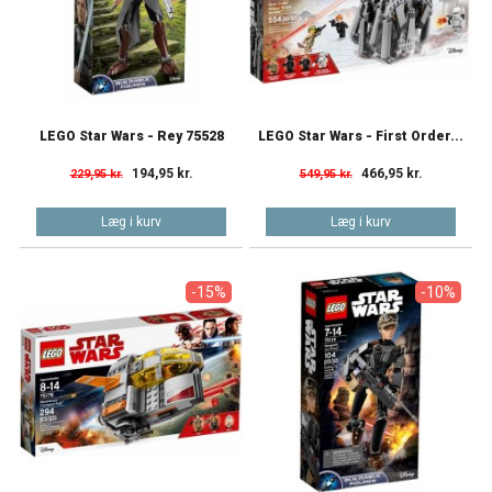
LEGO Star Wars - Rey 75528
LEGO Star Wars - First Order...
194,95 kr.
466,95 kr.
229,95 kr.
549,95 kr.
Læg i kurv
Læg i kurv
-15%
-10%