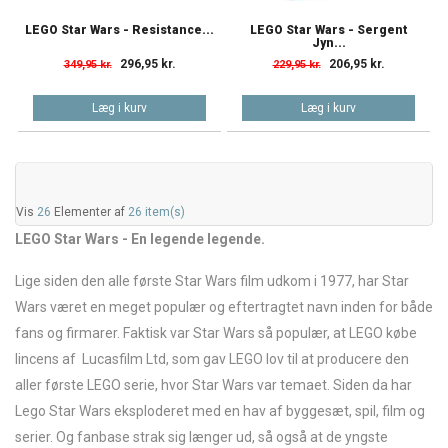
LEGO Star Wars - Resistance...
LEGO Star Wars - Sergent
Jyn...
296,95 kr.
206,95 kr.
349,95 kr.
229,95 kr.
Læg i kurv
Læg i kurv
Vis
26
Elementer af
26 item(s)
LEGO Star Wars - En legende legende.
Lige siden den alle første Star Wars film udkom i 1977, har Star
Wars været en meget populær og eftertragtet navn inden for både
fans og firmarer. Faktisk var Star Wars så populær, at LEGO købe
lincens af Lucasfilm Ltd, som gav LEGO lov til at producere den
aller første LEGO serie, hvor Star Wars var temaet. Siden da har
Lego Star Wars eksploderet med en hav af byggesæt, spil, film og
serier. Og fanbase strak sig længer ud, så også at de yngste