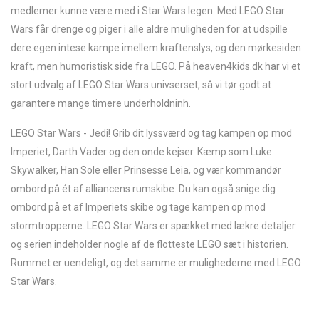
medlemer kunne være med i Star Wars legen. Med LEGO Star
Wars får drenge og piger i alle aldre muligheden for at udspille
dere egen intese kampe imellem kraftenslys, og den mørkesiden
kraft, men humoristisk side fra LEGO. På heaven4kids.dk har vi et
stort udvalg af LEGO Star Wars univserset, så vi tør godt at
garantere mange timere underholdninh.
LEGO Star Wars - Jedi! Grib dit lyssværd og tag kampen op mod
Imperiet, Darth Vader og den onde kejser. Kæmp som Luke
Skywalker, Han Sole eller Prinsesse Leia, og vær kommandør
ombord på ét af alliancens rumskibe. Du kan også snige dig
ombord på et af Imperiets skibe og tage kampen op mod
stormtropperne. LEGO Star Wars er spækket med lækre detaljer
og serien indeholder nogle af de flotteste LEGO sæt i historien.
Rummet er uendeligt, og det samme er mulighederne med LEGO
Star Wars.