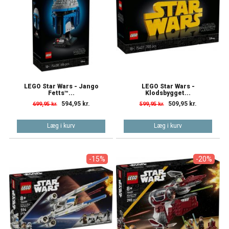
LEGO Star Wars - Jango
LEGO Star Wars -
Fetts™...
Klodsbygget...
594,95 kr.
509,95 kr.
699,95 kr.
599,95 kr.
Læg i kurv
Læg i kurv
-15%
-20%