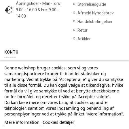
Åbningstider - Man-Tors:
Størrelsesguide
9:00 - 16:00 & Fre: 9:00 -
Afmeld Nyhedsbrev
14:00
Handelsbetingelser
Retur
Artikler
KONTO
Denne webshop bruger cookies, som vi og vores
Min konto
Ordrehistorik
samarbejdspartnere bruger til blandet statistiker og
marketing. Ved at trykke på "Accepter alle" giver du samtykke
til alle disse formål. Du kan også vælge at tilkendegive, hvilke
Tilmelding til Nyhedsbrev
formål du vil give samtykke til ved at benytte checkboksene
ud for formålet, og derefter trykke på 'Accepter valgte'.
Vi deler aldrig din email-adresse med tredjepart
Du kan læse mere om vores brug af cookies og andre
teknologier, samt om vores indsamling og behandling af
personoplysninger ved at trykke på linket "Mere information".
Tilmeld
Mere information
Cookies detaljer