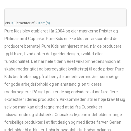
Vis
9
Elementer af
9 item(s)
Pure Kids blev etableret i år 2004 og ejer mærkerne Phister og
Philina samt Cupcake. Pure Kids er ikke blot en virksomhed der
producere børnetøj. Pure Kids har hjertet med, når de producere
tøj til børn, hvad enten det gælder design, kvalitet eller
funktionalitet. Det har hele tiden været virksomhedens vision at
skabe moderigtigt og bæredygtigt kvalitetstøj til gode priser. Pure
Kids bestræber sig på at benytte underleverandører som sørger
for gode arbejdsforhold og en anstændig løn til deres
medarbejdere. På sigt ønsker de sig endvidere at indføre flere
økotextiler i deres produktion. Virksomheden stiller høje krav til sig
selv og man kan altid regne med at tøj fra Cupcake er
tidssvarende og slidstærkt. Cupcakes tøjserie indeholder mange
forskellige produkter, i et flot design og med flotte farver. Serien
indeholder bl.a. bluser, t-shirts, sweatshirts, bodystockings,