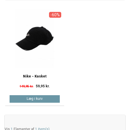
-60%
Nike - Kasket
59,95 kr.
149,95 kr.
Læg i kurv
Vis
1
Elementer af
1 item(s)