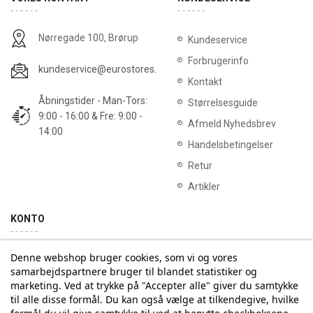
Nørregade 100, Brørup
Kundeservice
Forbrugerinfo
kundeservice@eurostores.dk
Kontakt
Åbningstider - Man-Tors:
Størrelsesguide
9:00 - 16:00 & Fre: 9:00 -
Afmeld Nyhedsbrev
14:00
Handelsbetingelser
Retur
Artikler
KONTO
Denne webshop bruger cookies, som vi og vores
Min konto
Ordrehistorik
samarbejdspartnere bruger til blandet statistiker og
marketing. Ved at trykke på "Accepter alle" giver du samtykke
til alle disse formål. Du kan også vælge at tilkendegive, hvilke
Tilmelding til Nyhedsbrev