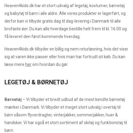
Heaven4kids.dk har et stort udvalg af legetøj, kostumer, børnetøj
og babytøj til børn i alle aldre. Alle vores produkter er lagerført, og
derfor kan vi tilbyde gratis dag til dag-levering i Danmark til alle
brofaste øer. Du kan alle hverdage bestille helt frem til kl. 16.00 og
få leveret den først kommende hverdag.
Heaven4kids.dk tilbyder en billig og nem returløsning, hvis det viser
sig at varen ikke passer eller hvis man har fortrudt sit køb. Du kan
læse mere
her
om hvordan du gør.
LEGETØJ & BØRNETØJ
Børnetøj
– Vi tilbyder et bredt udbud af de mest kendte børnetøj
mærker i Danmark. Vi tilbyder et meget stort udvalg i overtøj til
børn såsom flyverdragter, vinterjakker, sommerjakker, huer &
handsker. Vi har også et stort sortiment af skitøj og funktionstøj til
børn.