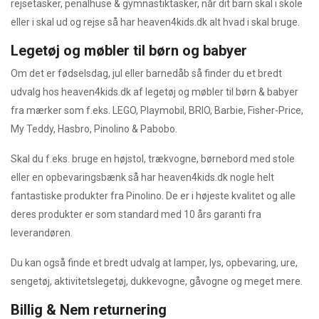
rejsetasker, penalhuse & gymnastiktasker, når dit barn skal i skole
eller i skal ud og rejse så har heaven4kids.dk alt hvad i skal bruge.
Legetøj og møbler til børn og babyer
Om det er fødselsdag, jul eller barnedåb så finder du et bredt
udvalg hos heaven4kids.dk af legetøj og møbler til børn & babyer
fra mærker som f.eks. LEGO, Playmobil, BRIO, Barbie, Fisher-Price,
My Teddy, Hasbro, Pinolino & Pabobo.
Skal du f.eks. bruge en højstol, trækvogne, børnebord med stole
eller en opbevaringsbænk så har heaven4kids.dk nogle helt
fantastiske produkter fra Pinolino. De er i højeste kvalitet og alle
deres produkter er som standard med 10 års garanti fra
leverandøren.
Du kan også finde et bredt udvalg at lamper, lys, opbevaring, ure,
sengetøj, aktivitetslegetøj, dukkevogne, gåvogne og meget mere.
Billig & Nem returnering