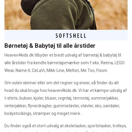
Børnetøj & Babytøj til alle årstider
Heaven4kids.dk tilbyder et bredt udvalg af børnetøj & babytøj til
alle årstider fra kendte børnetøjsmærker som f.eks. Reima, LEGO
Wear, Name It, CeLaVi, Mikk-Line, Melton, Me Too, Fixoni.
Om solen skinner eller om det regner og sneer, så finder du alt
hvad du skal bruge hos heaven4kids.dk. Vi har et kæmpe udvalg af
t-shirts, bukser, kjoler, bluser, regntøj, termotøj, sommerjakker,
vinterjakker, flyverdragter, gummistøvler, støvler, sko, sandaler,
bodystockings, strømper og meget mere.
Du finder også et stort udvalg at skoletasker, sportstasker, trolleys,