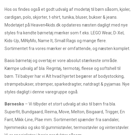
Hos os findes også et godt udvalg af modetøj til børn såsom, kjoler,
cardigan, polo, skjorter, t-shirt, tunika, bluser, bukser & jeans.
Modetøjet på Heaven4kids.dk opdateres næsten dagligt med nye
styles fra kendte børnetøj mærker som f.eks. LEGO Wear, D-Xel,
Kids-Up, MiNyMo, Name It, Small Rags og mange flere.
Sortimentet fra vores mærker er omfattende, og næsten komplet.
Basis børnetøj og overtøj er vore absolut stærkeste område.
Kæmpe udvalg af bla. Regntøj, termotøj, fleese og softshell til
børn. Til babyer har vi Alt hvad hjertet begærer af bodystocking,
strømpebukser, strømper, sparkedragter, natdragt & pyjamas. Nye
styles dagligt i denne varegruppe også.
Børnesko
– Vi tilbyder et stort udvalg at sko til børn fra bla.
Superfit, Bundgaard, Reima, Move, Melton, Bisgaard, Trigger, En
Fant, Mikk-Line, Plae mm. Sortimentet spænder fra sandaler,
hjemmesko og sko til gummistøvler, termostøvler og vinterstøvler.