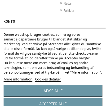
Retur
Artikler
KONTO
Denne webshop bruger cookies, som vi og vores
Min konto
Ordrehistorik
samarbejdspartnere bruger til blandet statistiker og
marketing. Ved at trykke på "Accepter alle" giver du samtykke
til alle disse formål. Du kan også vælge at tilkendegive, hvilke
Tilmelding til Nyhedsbrev
formål du vil give samtykke til ved at benytte checkboksene
ud for formålet, og derefter trykke på 'Accepter valgte'.
Vi deler aldrig din email-adresse med tredjepart
Du kan læse mere om vores brug af cookies og andre
teknologier, samt om vores indsamling og behandling af
personoplysninger ved at trykke på linket "Mere information".
Tilmeld
Mere information
Cookies detaljer
AFVIS ALLE
© Copyright by Eurostores Group A/S - CVR: 33 16 48 66
ACCEPTER ALLE