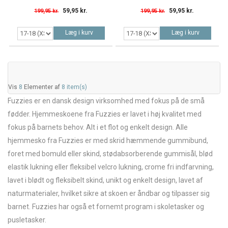
59,95 kr.
59,95 kr.
199,95 kr.
199,95 kr.
Læg i kurv
Læg i kurv
Vis
8
Elementer af
8 item(s)
Fuzzies er en dansk design virksomhed med fokus på de små
fødder. Hjemmeskoene fra Fuzzies er lavet i høj kvalitet med
fokus på barnets behov. Alt i et flot og enkelt design. Alle
hjemmesko fra Fuzzies er med skrid hæmmende gummibund,
foret med bomuld eller skind, stødabsorberende gummisål, blød
elastik lukning eller fleksibel velcro lukning, crome fri indfarvning,
lavet i blødt og fleksibelt skind, unikt og enkelt design, lavet af
naturmaterialer, hvilket sikre at skoen er åndbar og tilpasser sig
barnet. Fuzzies har også et fornemt program i skoletasker og
pusletasker.