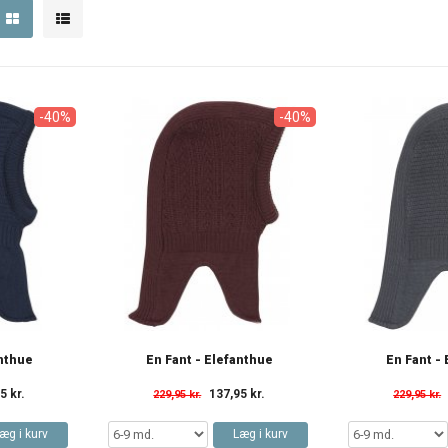
-40%
-40%
anthue
En Fant - Elefanthue
En Fant -
5 kr.
137,95 kr.
229,95 kr.
229,95 kr.
æg i kurv
Læg i kurv