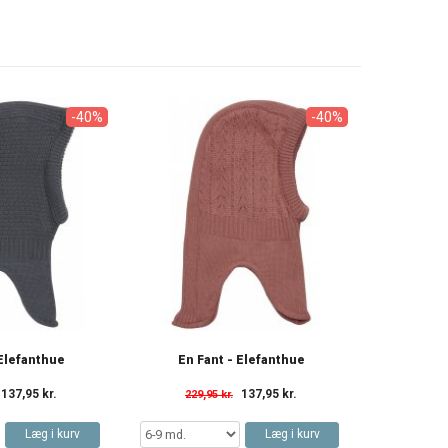
-40%
-40%
 Elefanthue
En Fant - Elefanthue
137,95 kr.
137,95 kr.
229,95 kr.
Læg i kurv
Læg i kurv