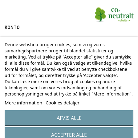
KONTO
Denne webshop bruger cookies, som vi og vores
Min konto
Ordrehistorik
samarbejdspartnere bruger til blandet statistiker og
marketing. Ved at trykke på "Accepter alle" giver du samtykke
til alle disse formål. Du kan også vælge at tilkendegive, hvilke
Tilmelding til Nyhedsbrev
formål du vil give samtykke til ved at benytte checkboksene
ud for formålet, og derefter trykke på 'Accepter valgte'.
Vi deler aldrig din email-adresse med tredjepart
Du kan læse mere om vores brug af cookies og andre
teknologier, samt om vores indsamling og behandling af
personoplysninger ved at trykke på linket "Mere information".
Tilmeld
Mere information
Cookies detaljer
AFVIS ALLE
© Copyright by Eurostores Group A/S - CVR: 33 16 48 66
ACCEPTER ALLE