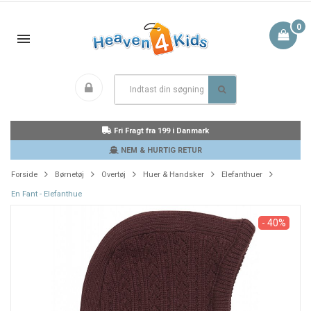
0
Fri Fragt fra 199 i Danmark
NEM & HURTIG RETUR
Forside
Børnetøj
Overtøj
Huer & Handsker
Elefanthuer
En Fant - Elefanthue
- 40%