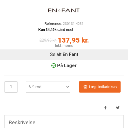
Reference:
230131-4031
137,95 kr.
229,95 kr.
Inkl. moms
Se alt
En Fant
På Lager
Læg i indkøbskurv
Beskrivelse