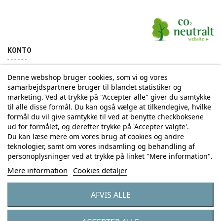
KONTO
Denne webshop bruger cookies, som vi og vores
Min konto
Ordrehistorik
samarbejdspartnere bruger til blandet statistiker og
marketing. Ved at trykke på "Accepter alle" giver du samtykke
til alle disse formål. Du kan også vælge at tilkendegive, hvilke
Tilmelding til Nyhedsbrev
formål du vil give samtykke til ved at benytte checkboksene
ud for formålet, og derefter trykke på 'Accepter valgte'.
Vi deler aldrig din email-adresse med tredjepart
Du kan læse mere om vores brug af cookies og andre
teknologier, samt om vores indsamling og behandling af
personoplysninger ved at trykke på linket "Mere information".
Tilmeld
Mere information
Cookies detaljer
AFVIS ALLE
© Copyright by Eurostores Group A/S - CVR: 33 16 48 66