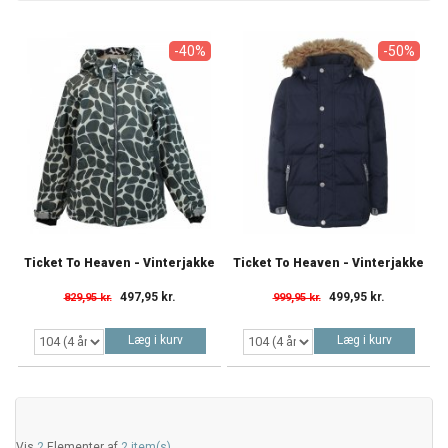
-40%
-50%
Ticket To Heaven - Vinterjakke
Ticket To Heaven - Vinterjakke
497,95 kr.
499,95 kr.
829,95 kr.
999,95 kr.
Læg i kurv
Læg i kurv
Vis
2
Elementer af
2 item(s)