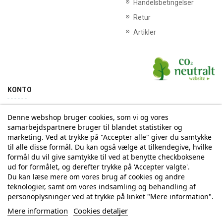
Handelsbetingelser
Retur
Artikler
KONTO
Denne webshop bruger cookies, som vi og vores
Min konto
Ordrehistorik
samarbejdspartnere bruger til blandet statistiker og
marketing. Ved at trykke på "Accepter alle" giver du samtykke
til alle disse formål. Du kan også vælge at tilkendegive, hvilke
Tilmelding til Nyhedsbrev
formål du vil give samtykke til ved at benytte checkboksene
ud for formålet, og derefter trykke på 'Accepter valgte'.
Vi deler aldrig din email-adresse med tredjepart
Du kan læse mere om vores brug af cookies og andre
teknologier, samt om vores indsamling og behandling af
personoplysninger ved at trykke på linket "Mere information".
Tilmeld
Mere information
Cookies detaljer