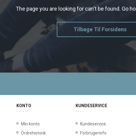
The page you are looking for can't be found. Go 
Tilbage Til Forsidens
KONTO
KUNDESERVICE
Min konto
Kundeservice
Ordrehistorik
Forbrugerinfo