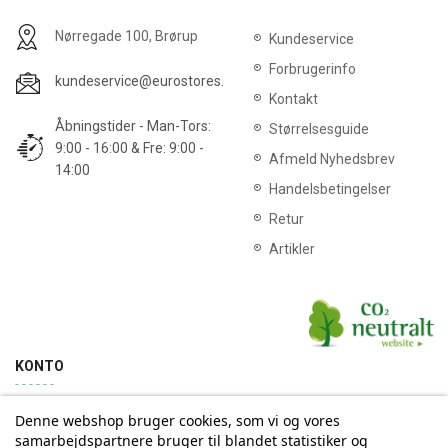
Nørregade 100, Brørup
Kundeservice
Forbrugerinfo
kundeservice@eurostores.dk
Kontakt
Åbningstider - Man-Tors:
Størrelsesguide
9:00 - 16:00 & Fre: 9:00 -
Afmeld Nyhedsbrev
14:00
Handelsbetingelser
Retur
Artikler
KONTO
Denne webshop bruger cookies, som vi og vores
Min konto
Ordrehistorik
samarbejdspartnere bruger til blandet statistiker og