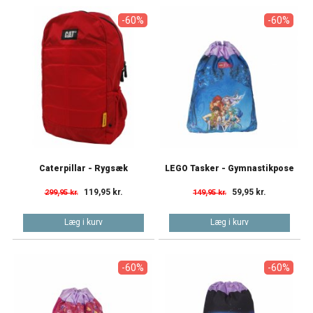
-60%
-60%
Caterpillar - Rygsæk
LEGO Tasker - Gymnastikpose
119,95 kr.
59,95 kr.
299,95 kr.
149,95 kr.
Læg i kurv
Læg i kurv
-60%
-60%