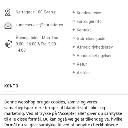
Nørregade 100, Brørup
Kundeservice
Forbrugerinfo
kundeservice@eurostores.dk
Kontakt
Åbningstider - Man-Tors:
Størrelsesguide
9:00 - 16:00 & Fre: 9:00 -
Afmeld Nyhedsbrev
14:00
Handelsbetingelser
Retur
Artikler
KONTO
Denne webshop bruger cookies, som vi og vores
Min konto
Ordrehistorik
samarbejdspartnere bruger til blandet statistiker og
marketing. Ved at trykke på "Accepter alle" giver du samtykke
til alle disse formål. Du kan også vælge at tilkendegive, hvilke
Tilmelding til Nyhedsbrev
formål du vil give samtykke til ved at benytte checkboksene