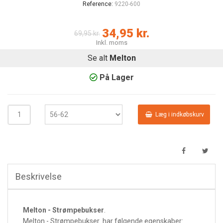
Reference:
9220-600
34,95 kr.
69,95 kr.
Inkl. moms
Se alt
Melton
På Lager
Læg i indkøbskurv
Beskrivelse
Melton - Strømpebukser
.
Melton - Strømpebukser har følgende egenskaber: