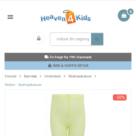
0
Fri Fragt fra 199 i Danmark
NEM & HURTIG RETUR
Forside
Børnetøj
Underdele
Strømpebukser
Melton - Strømpebukser
- 50%