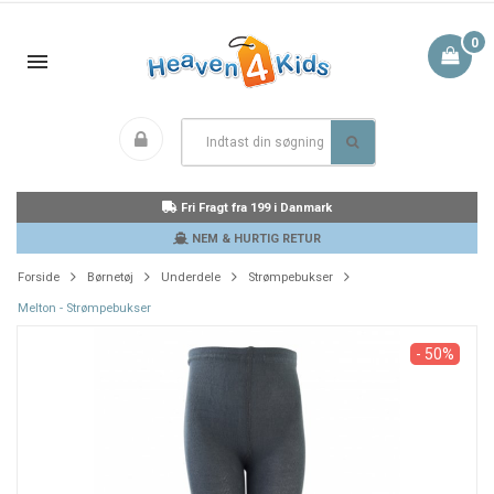
0
Fri Fragt fra 199 i Danmark
NEM & HURTIG RETUR
Forside
Børnetøj
Underdele
Strømpebukser
Melton - Strømpebukser
- 50%