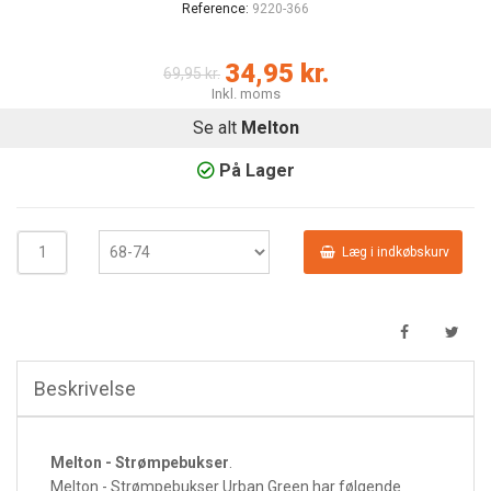
Reference:
9220-366
34,95 kr.
69,95 kr.
Inkl. moms
Se alt
Melton
På Lager
Læg i indkøbskurv
Beskrivelse
Melton - Strømpebukser
.
Melton - Strømpebukser Urban Green har følgende