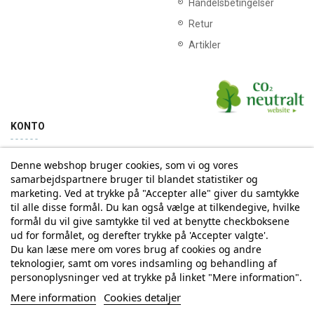
Handelsbetingelser
Retur
Artikler
KONTO
Denne webshop bruger cookies, som vi og vores
Min konto
Ordrehistorik
samarbejdspartnere bruger til blandet statistiker og
marketing. Ved at trykke på "Accepter alle" giver du samtykke
til alle disse formål. Du kan også vælge at tilkendegive, hvilke
Tilmelding til Nyhedsbrev
formål du vil give samtykke til ved at benytte checkboksene
ud for formålet, og derefter trykke på 'Accepter valgte'.
Vi deler aldrig din email-adresse med tredjepart
Du kan læse mere om vores brug af cookies og andre
teknologier, samt om vores indsamling og behandling af
personoplysninger ved at trykke på linket "Mere information".
Tilmeld
Mere information
Cookies detaljer