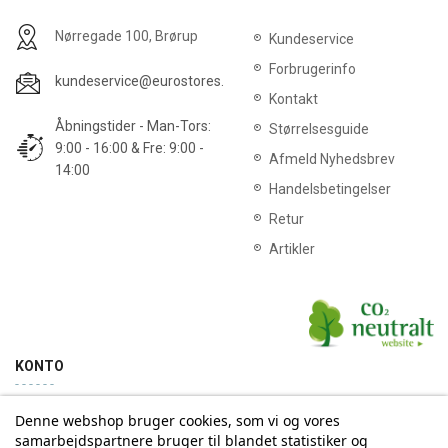
Nørregade 100, Brørup
Kundeservice
Forbrugerinfo
kundeservice@eurostores.dk
Kontakt
Åbningstider - Man-Tors:
Størrelsesguide
9:00 - 16:00 & Fre: 9:00 -
Afmeld Nyhedsbrev
14:00
Handelsbetingelser
Retur
Artikler
KONTO
Denne webshop bruger cookies, som vi og vores
Min konto
Ordrehistorik
samarbejdspartnere bruger til blandet statistiker og