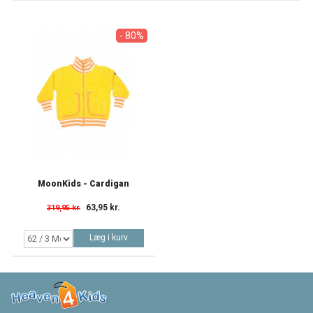
- 80%
MoonKids - Cardigan
63,95 kr.
319,95 kr.
Læg i kurv
Vis
1
Elementer af
1 item(s)