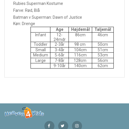
Rubies Superman Kostume
Farve: Rød, Blå
Batman v Superman: Dawn of Justice
Køn: Drenge
Age
Højdemål
Taljemål
Infant
12-
86cm
46cm
24mdr
Toddler
2-3år
98 cm
50cm
Small
3-4år
104cm
51cm
Medium
5-6år
116cm
53cm
Large
7-8år
128cm
56cm
9-10år
140cm
62cm