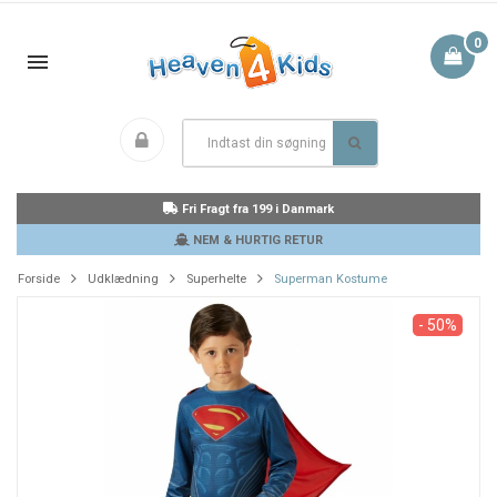
0
Fri Fragt fra 199 i Danmark
NEM & HURTIG RETUR
Forside
Udklædning
Superhelte
Superman Kostume
- 50%