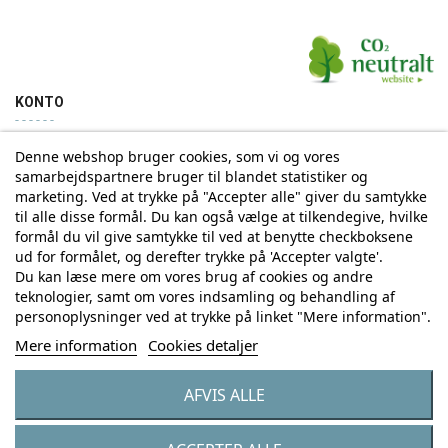
KONTO
Denne webshop bruger cookies, som vi og vores
Min konto
Ordrehistorik
samarbejdspartnere bruger til blandet statistiker og
marketing. Ved at trykke på "Accepter alle" giver du samtykke
til alle disse formål. Du kan også vælge at tilkendegive, hvilke
Tilmelding til Nyhedsbrev
formål du vil give samtykke til ved at benytte checkboksene
ud for formålet, og derefter trykke på 'Accepter valgte'.
Vi deler aldrig din email-adresse med tredjepart
Du kan læse mere om vores brug af cookies og andre
teknologier, samt om vores indsamling og behandling af
personoplysninger ved at trykke på linket "Mere information".
Tilmeld
Mere information
Cookies detaljer
AFVIS ALLE
© Copyright by Eurostores Group A/S - CVR: 33 16 48 66