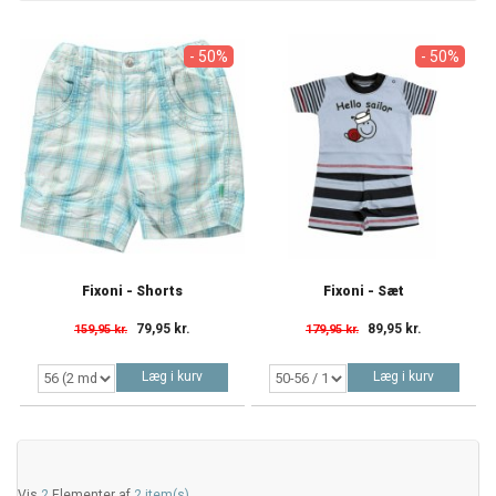
- 50%
- 50%
Fixoni - Shorts
Fixoni - Sæt
79,95 kr.
89,95 kr.
159,95 kr.
179,95 kr.
Læg i kurv
Læg i kurv
Vis
2
Elementer af
2 item(s)