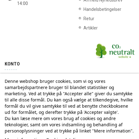
Afmeld Nyhedsbrev
14:00
Handelsbetingelser
Retur
Artikler
KONTO
Denne webshop bruger cookies, som vi og vores
Min konto
Ordrehistorik
samarbejdspartnere bruger til blandet statistiker og
marketing. Ved at trykke på "Accepter alle" giver du samtykke
til alle disse formål. Du kan også vælge at tilkendegive, hvilke
Tilmelding til Nyhedsbrev
formål du vil give samtykke til ved at benytte checkboksene
ud for formålet, og derefter trykke på 'Accepter valgte'.
Vi deler aldrig din email-adresse med tredjepart
Du kan læse mere om vores brug af cookies og andre
teknologier, samt om vores indsamling og behandling af
personoplysninger ved at trykke på linket "Mere information".
Tilmeld