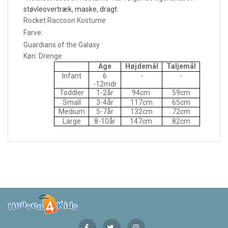
støvleovertræk, maske, dragt
.
Rocket Raccoon Kostume
Farve:
Guardians of the Galaxy
Køn: Drenge
Age
Højdemål
Taljemål
Infant
6
-
-
-12mdr
Toddler
1-2år
94cm
59cm
Small
3-4år
117cm
65cm
Medium
5-7år
132cm
72cm
Large
8-10år
147cm
82cm