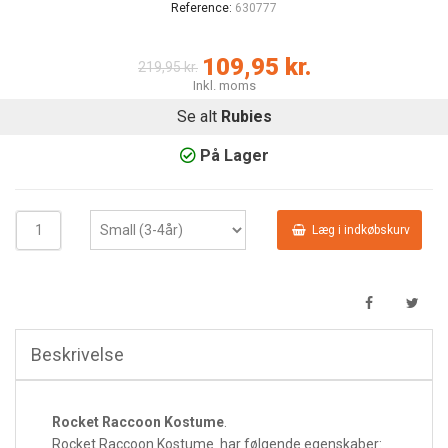
Reference:
630777
109,95 kr.
219,95 kr.
Inkl. moms
Se alt
Rubies
På Lager
Læg i indkøbskurv
Beskrivelse
Rocket Raccoon Kostume
.
Rocket Raccoon Kostume har følgende egenskaber: