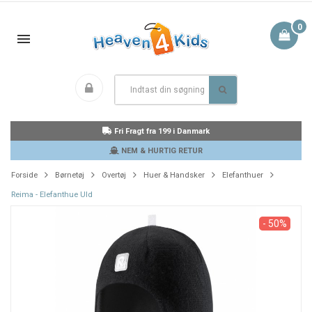
0
Fri Fragt fra 199 i Danmark
NEM & HURTIG RETUR
Forside
Børnetøj
Overtøj
Huer & Handsker
Elefanthuer
Reima - Elefanthue Uld
- 50%