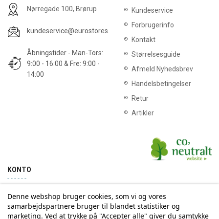
Nørregade 100, Brørup
Kundeservice
Forbrugerinfo
kundeservice@eurostores.dk
Kontakt
Åbningstider - Man-Tors:
Størrelsesguide
9:00 - 16:00 & Fre: 9:00 -
Afmeld Nyhedsbrev
14:00
Handelsbetingelser
Retur
Artikler
KONTO
Denne webshop bruger cookies, som vi og vores
Min konto
Ordrehistorik
samarbejdspartnere bruger til blandet statistiker og
marketing. Ved at trykke på "Accepter alle" giver du samtykke