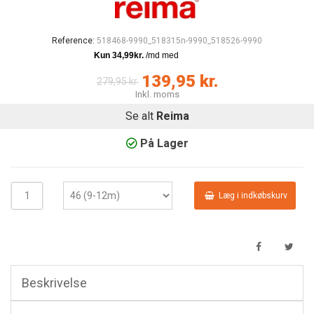
Reference:
518468-9990_518315n-9990_518526-9990
139,95 kr.
279,95 kr.
Inkl. moms
Se alt
Reima
På Lager
Læg i indkøbskurv
Beskrivelse