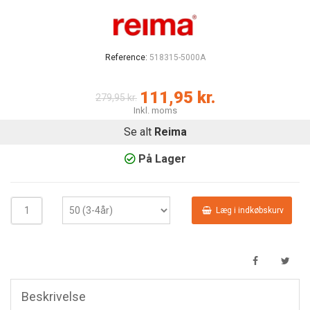
Reference:
518315-5000A
111,95 kr.
279,95 kr.
Inkl. moms
Se alt
Reima
På Lager
Læg i indkøbskurv
Beskrivelse