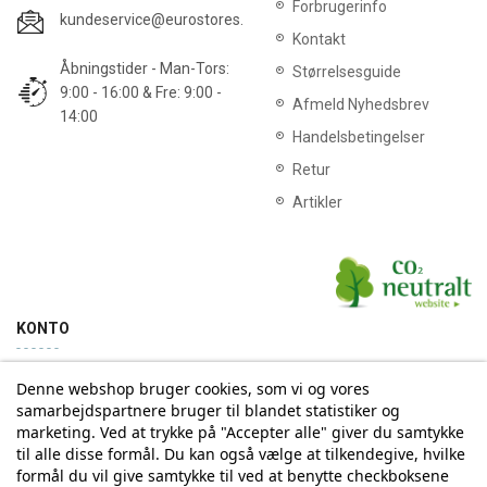
Forbrugerinfo
kundeservice@eurostores.dk
Kontakt
Åbningstider - Man-Tors:
Størrelsesguide
9:00 - 16:00 & Fre: 9:00 -
Afmeld Nyhedsbrev
14:00
Handelsbetingelser
Retur
Artikler
KONTO
Denne webshop bruger cookies, som vi og vores
Min konto
Ordrehistorik
samarbejdspartnere bruger til blandet statistiker og
marketing. Ved at trykke på "Accepter alle" giver du samtykke
til alle disse formål. Du kan også vælge at tilkendegive, hvilke
Tilmelding til Nyhedsbrev
formål du vil give samtykke til ved at benytte checkboksene