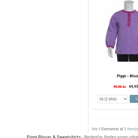
Pippi - Blu
49,95
99,95 kr.
L
Vis
9
Elementer af
9 item(s
Pippi Bluser & Sweatshirts
- Nedenfor findes vores udval