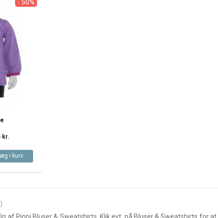
- 50%
se
 kr.
æg i kurv
)
g af Pippi Bluser & Sweatshirts. Klik evt. på
Bluser & Sweatshirts
for at 