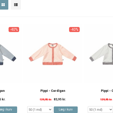
-40%
-40%
igan
Pippi - Cardigan
Pippi -
5 kr.
83,95 kr.
139,95 kr.
139,95 kr.
æg i kurv
Læg i kurv