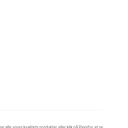
se alle vores kvalitets produkter eller klik på
Pippi
for at se