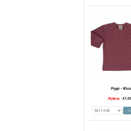
Pippi - Blu
47,95
79,95 kr.
L