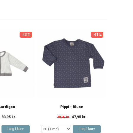
-40%
-41%
 Cardigan
Pippi - Bluse
83,95 kr.
47,95 kr.
79,95 kr.
Læg i kurv
Læg i kurv