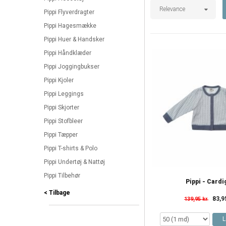
Relevance
Pippi Flyverdragter
Pippi Hagesmække
Pippi Huer & Handsker
Pippi Håndklæder
Pippi Joggingbukser
Pippi Kjoler
Pippi Leggings
Pippi Skjorter
Pippi Stofbleer
Pippi Tæpper
Pippi T-shirts & Polo
Pippi Undertøj & Nattøj
Pippi Tilbehør
Pippi - Card
< Tilbage
83,9
139,95 kr.
L