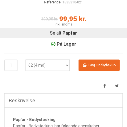
Reference:
1535310-021
99,95 kr.
199,95 kr.
Inkl. moms
Se alt
Papfar
På Lager
Læg i indkøbskurv
Beskrivelse
Papfar - Bodystocking
.
Papfar - Bodystocking har følgende egenskaber: