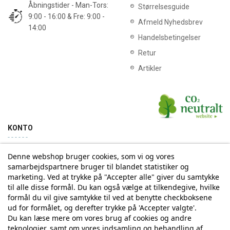
Åbningstider - Man-Tors:
Størrelsesguide
9:00 - 16:00 & Fre: 9:00 -
Afmeld Nyhedsbrev
14:00
Handelsbetingelser
Retur
Artikler
KONTO
Denne webshop bruger cookies, som vi og vores
Min konto
Ordrehistorik
samarbejdspartnere bruger til blandet statistiker og
marketing. Ved at trykke på "Accepter alle" giver du samtykke
til alle disse formål. Du kan også vælge at tilkendegive, hvilke
Tilmelding til Nyhedsbrev
formål du vil give samtykke til ved at benytte checkboksene
ud for formålet, og derefter trykke på 'Accepter valgte'.
Vi deler aldrig din email-adresse med tredjepart
Du kan læse mere om vores brug af cookies og andre
teknologier, samt om vores indsamling og behandling af