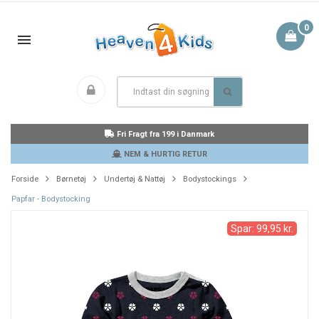
0
Fri Fragt fra 199 i Danmark
NEM & HURTIG RETUR
Forside
Børnetøj
Undertøj & Nattøj
Bodystockings
Papfar - Bodystocking
Spar: 99,95 kr.