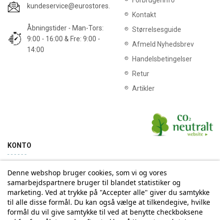
Forbrugerinfo
kundeservice@eurostores.dk
Kontakt
Åbningstider - Man-Tors:
Størrelsesguide
9:00 - 16:00 & Fre: 9:00 -
Afmeld Nyhedsbrev
14:00
Handelsbetingelser
Retur
Artikler
KONTO
Denne webshop bruger cookies, som vi og vores
Min konto
Ordrehistorik
samarbejdspartnere bruger til blandet statistiker og
marketing. Ved at trykke på "Accepter alle" giver du samtykke
til alle disse formål. Du kan også vælge at tilkendegive, hvilke
Tilmelding til Nyhedsbrev
formål du vil give samtykke til ved at benytte checkboksene