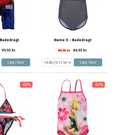
 Badedragt
Name It - Badedragt
99,95 kr.
44,95 kr.
89,95 kr.
Læg i kurv
Læg i kurv
-50%
-50%