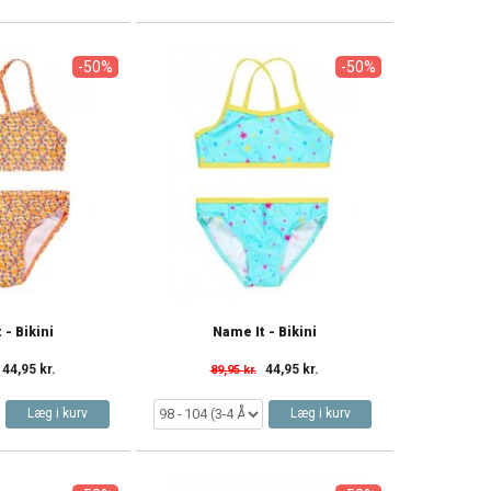
-50%
-50%
 - Bikini
Name It - Bikini
44,95 kr.
44,95 kr.
89,95 kr.
Læg i kurv
Læg i kurv