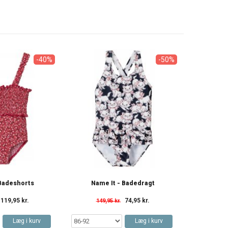
-40%
-50%
 Badeshorts
Name It - Badedragt
119,95 kr.
74,95 kr.
149,95 kr.
Læg i kurv
Læg i kurv