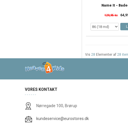
Name It - Bade
64,9
129,95 kr.
L
Vis
28
Elementer af
28 ite
VORES KONTAKT
Nørregade 100, Brørup
kundeservice@eurostores.dk