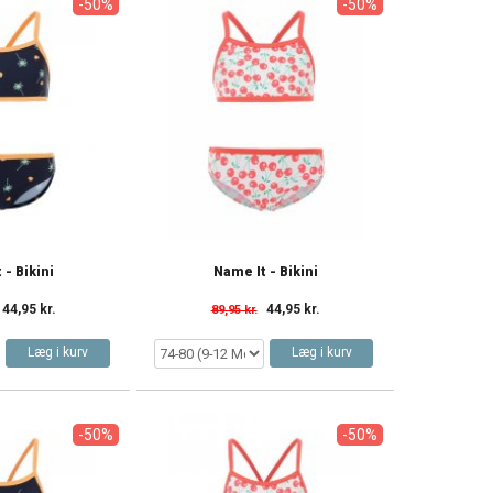
-50%
-50%
 - Bikini
Name It - Bikini
44,95 kr.
44,95 kr.
89,95 kr.
Læg i kurv
Læg i kurv
-50%
-50%