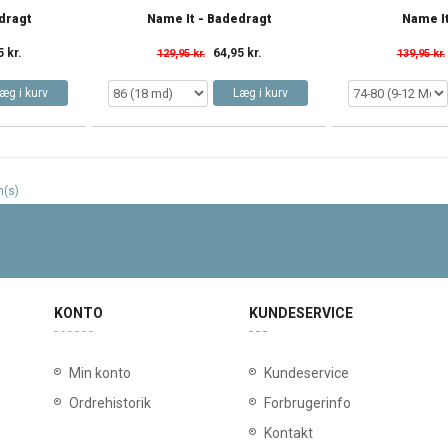
dragt
Name It - Badedragt
Name It
5 kr.
64,95 kr.
129,95 kr.
139,95 kr.
æg i kurv
Læg i kurv
m(s)
KONTO
KUNDESERVICE
Min konto
Kundeservice
Ordrehistorik
Forbrugerinfo
Kontakt