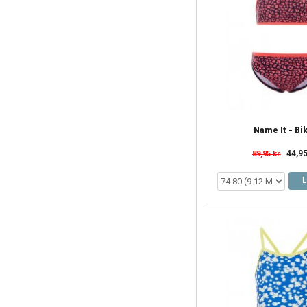
Name It - Bik
44,95
89,95 kr.
L