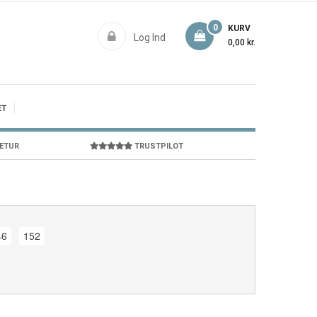
0
KURV
Log Ind
0,00 kr.
ET
RETUR
TRUSTPILOT
46
152