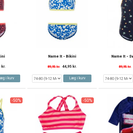
ini
Name It - Bikini
Name It - 
 kr.
44,95 kr.
89,95 kr.
89,95 kr.
æg i kurv
Læg i kurv
-50%
-50%