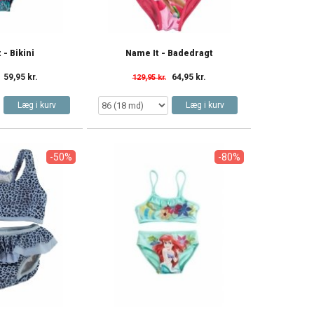
 - Bikini
Name It - Badedragt
59,95 kr.
64,95 kr.
129,95 kr.
Læg i kurv
Læg i kurv
-50%
-80%