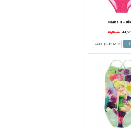
Name It - Bik
44,95
89,95 kr.
L