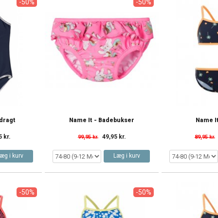
-50%
-50%
dragt
Name It - Badebukser
Name It
5 kr.
49,95 kr.
99,95 kr.
89,95 kr.
æg i kurv
Læg i kurv
-50%
-50%