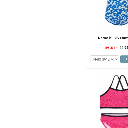
Name It - Svøm
44,95
89,95 kr.
L