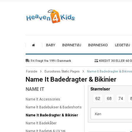
BABY
BØRNETØJ
BØRNESKO
LEGETØJ
Fri Fragt fra 199 i Danmark
KREDIT 30 ELLER 60 
Forside
Eurostores Static Pages
Name It Badedragter & Bikinie
Name It Badedragter & Bikinier
Størrelser
NAME IT
62
68
74
Name It Accessories
Name It Badebukser & Badeshorts
Name It Badedragter & Bikinier
Name It Badekåber
Name It Badetøj & UV tøj