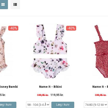
-40%
-40%
Disney Bambi
Name It - Bikini
Name It -
5 kr.
119,95 kr.
199,95 kr.
199,95 kr.
æg i kurv
Læg i kurv