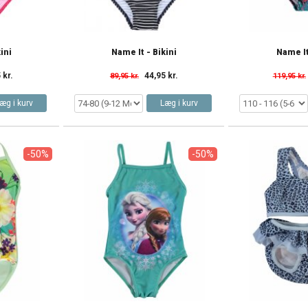
ini
Name It - Bikini
Name It
 kr.
44,95 kr.
89,95 kr.
119,95 kr.
æg i kurv
Læg i kurv
-50%
-50%