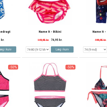
medragt
Name It - Bikini
Name It -
 kr.
74,95 kr.
149,95 kr.
199,95 kr.
æg i kurv
Læg i kurv
-50%
-50%