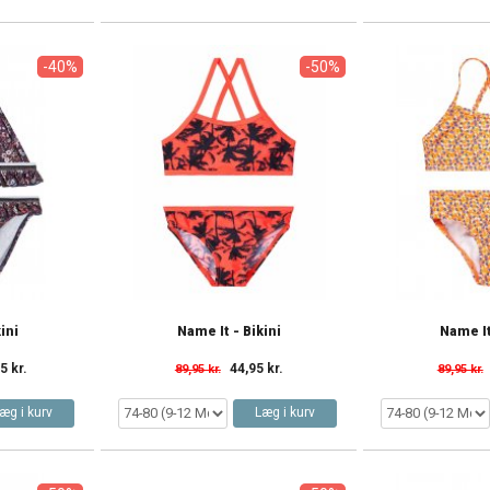
-40%
-50%
ini
Name It - Bikini
Name It
5 kr.
44,95 kr.
89,95 kr.
89,95 kr.
æg i kurv
Læg i kurv