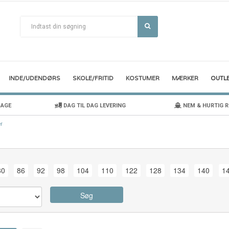
INDE/UDENDØRS
SKOLE/FRITID
KOSTUMER
MÆRKER
OUTL
DAGE
DAG TIL DAG LEVERING
NEM & HURTIG 
r
80
86
92
98
104
110
122
128
134
140
1
Søg