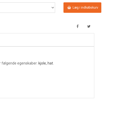
Læg i indkøbskurv
r følgende egenskaber:
kjole, hat
.