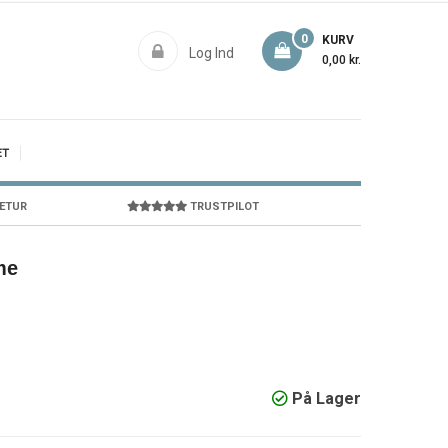
0
KURV
Log Ind
0,00 kr.
ET
RETUR
TRUSTPILOT
me
På Lager