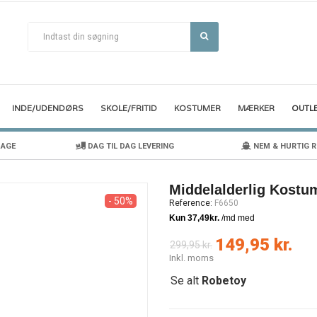
INDE/UDENDØRS
SKOLE/FRITID
KOSTUMER
MÆRKER
OUTL
DAGE
DAG TIL DAG LEVERING
NEM & HURTIG 
Middelalderlig Kostu
- 50%
Reference:
F6650
149,95 kr.
299,95 kr.
Inkl. moms
Se alt
Robetoy