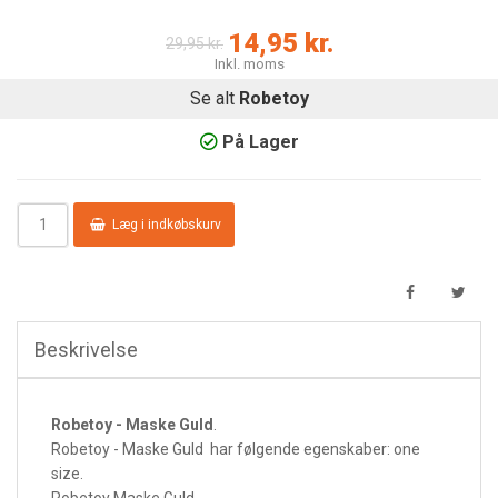
14,95 kr.
29,95 kr.
Inkl. moms
Se alt
Robetoy
På Lager
Læg i indkøbskurv
Beskrivelse
Robetoy - Maske Guld
.
Robetoy - Maske Guld har følgende egenskaber: one
size.
Robetoy Maske Guld