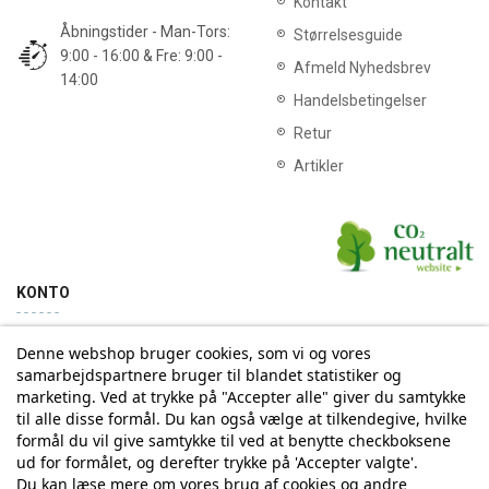
Kontakt
Åbningstider - Man-Tors:
Størrelsesguide
9:00 - 16:00 & Fre: 9:00 -
Afmeld Nyhedsbrev
14:00
Handelsbetingelser
Retur
Artikler
KONTO
Denne webshop bruger cookies, som vi og vores
Min konto
Ordrehistorik
samarbejdspartnere bruger til blandet statistiker og
marketing. Ved at trykke på "Accepter alle" giver du samtykke
til alle disse formål. Du kan også vælge at tilkendegive, hvilke
Tilmelding til Nyhedsbrev
formål du vil give samtykke til ved at benytte checkboksene
ud for formålet, og derefter trykke på 'Accepter valgte'.
Vi deler aldrig din email-adresse med tredjepart
Du kan læse mere om vores brug af cookies og andre