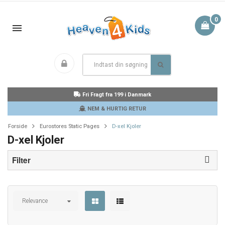
0
Fri Fragt fra 199 i Danmark
NEM & HURTIG RETUR
Forside
Eurostores Static Pages
D-xel Kjoler
D-xel Kjoler
Filter
Relevance