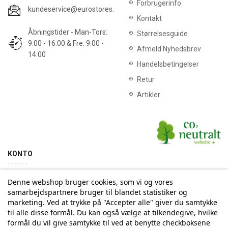
Forbrugerinfo
kundeservice@eurostores.dk
Kontakt
Åbningstider - Man-Tors:
Størrelsesguide
9:00 - 16:00 & Fre: 9:00 -
Afmeld Nyhedsbrev
14:00
Handelsbetingelser
Retur
Artikler
KONTO
Denne webshop bruger cookies, som vi og vores
Min konto
Ordrehistorik
samarbejdspartnere bruger til blandet statistiker og
marketing. Ved at trykke på "Accepter alle" giver du samtykke
til alle disse formål. Du kan også vælge at tilkendegive, hvilke
Tilmelding til Nyhedsbrev
formål du vil give samtykke til ved at benytte checkboksene