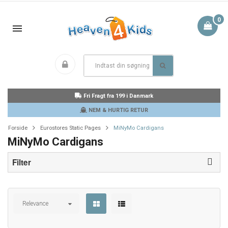
0
Fri Fragt fra 199 i Danmark
NEM & HURTIG RETUR
Forside
Eurostores Static Pages
MiNyMo Cardigans
MiNyMo Cardigans
Filter
Relevance