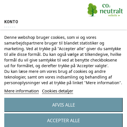
KONTO
Denne webshop bruger cookies, som vi og vores
Min konto
Ordrehistorik
samarbejdspartnere bruger til blandet statistiker og
marketing. Ved at trykke på "Accepter alle" giver du samtykke
til alle disse formål. Du kan også vælge at tilkendegive, hvilke
Tilmelding til Nyhedsbrev
formål du vil give samtykke til ved at benytte checkboksene
ud for formålet, og derefter trykke på 'Accepter valgte'.
Vi deler aldrig din email-adresse med tredjepart
Du kan læse mere om vores brug af cookies og andre
teknologier, samt om vores indsamling og behandling af
personoplysninger ved at trykke på linket "Mere information".
Tilmeld
Mere information
Cookies detaljer
AFVIS ALLE
© Copyright by Eurostores Group A/S - CVR: 33 16 48 66
ACCEPTER ALLE