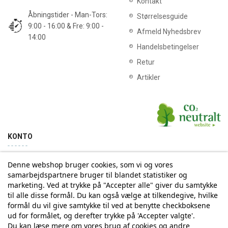
Kontakt
Åbningstider - Man-Tors:
Størrelsesguide
9:00 - 16:00 & Fre: 9:00 -
Afmeld Nyhedsbrev
14:00
Handelsbetingelser
Retur
Artikler
KONTO
Denne webshop bruger cookies, som vi og vores
Min konto
Ordrehistorik
samarbejdspartnere bruger til blandet statistiker og
marketing. Ved at trykke på "Accepter alle" giver du samtykke
til alle disse formål. Du kan også vælge at tilkendegive, hvilke
Tilmelding til Nyhedsbrev
formål du vil give samtykke til ved at benytte checkboksene
ud for formålet, og derefter trykke på 'Accepter valgte'.
Vi deler aldrig din email-adresse med tredjepart
Du kan læse mere om vores brug af cookies og andre