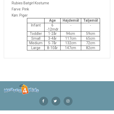
Rubies Batgirl Kostume
Farve: Pink
Køn: Piger
Age
Højdemål
Taljemål
Infant
6
-
-
-12mdr
Toddler
1-2år
94cm
59cm
Small
3-4år
117cm
65cm
Medium
5-7år
132cm
72cm
Large
8-10år
147cm
82cm