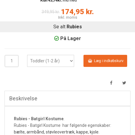
174,95 kr.
349,95 kr.
Inkl. moms
Se alt
Rubies
På Lager
Læg i indkøbskurv
Beskrivelse
Rubies - Batgirl Kostume
.
Rubies - Batgirl Kostume har følgende egenskaber:
bælte, armbånd, støvleovertræk, kappe, kjole
.