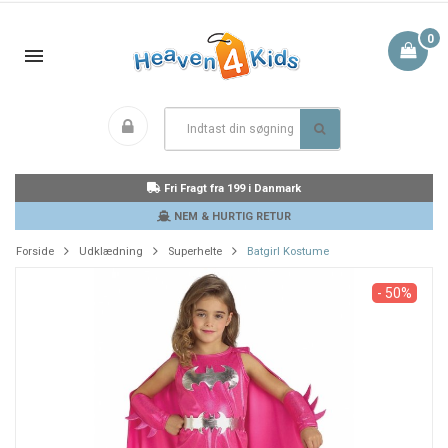
0
Fri Fragt fra 199 i Danmark
NEM & HURTIG RETUR
Forside
Udklædning
Superhelte
Batgirl Kostume
- 50%