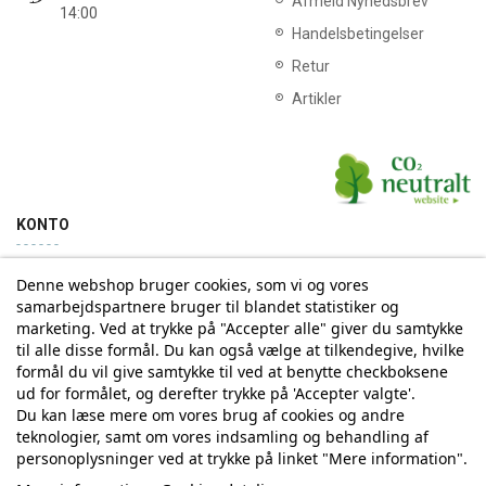
Afmeld Nyhedsbrev
14:00
Handelsbetingelser
Retur
Artikler
KONTO
Denne webshop bruger cookies, som vi og vores
Min konto
Ordrehistorik
samarbejdspartnere bruger til blandet statistiker og
marketing. Ved at trykke på "Accepter alle" giver du samtykke
til alle disse formål. Du kan også vælge at tilkendegive, hvilke
Tilmelding til Nyhedsbrev
formål du vil give samtykke til ved at benytte checkboksene
ud for formålet, og derefter trykke på 'Accepter valgte'.
Vi deler aldrig din email-adresse med tredjepart
Du kan læse mere om vores brug af cookies og andre
teknologier, samt om vores indsamling og behandling af
personoplysninger ved at trykke på linket "Mere information".
Tilmeld