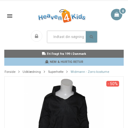
0
Fri Fragt fra 199 i Danmark
NEM & HURTIG RETUR
Forside
Udklædning
Superhelte
Widmann - Zorro kostume
- 50%