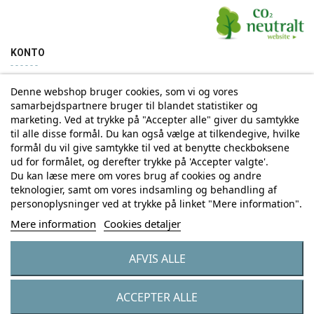
KONTO
Denne webshop bruger cookies, som vi og vores
Min konto
Ordrehistorik
samarbejdspartnere bruger til blandet statistiker og
marketing. Ved at trykke på "Accepter alle" giver du samtykke
til alle disse formål. Du kan også vælge at tilkendegive, hvilke
Tilmelding til Nyhedsbrev
formål du vil give samtykke til ved at benytte checkboksene
ud for formålet, og derefter trykke på 'Accepter valgte'.
Vi deler aldrig din email-adresse med tredjepart
Du kan læse mere om vores brug af cookies og andre
teknologier, samt om vores indsamling og behandling af
personoplysninger ved at trykke på linket "Mere information".
Tilmeld
Mere information
Cookies detaljer
AFVIS ALLE
© Copyright by Eurostores Group A/S - CVR: 33 16 48 66
ACCEPTER ALLE