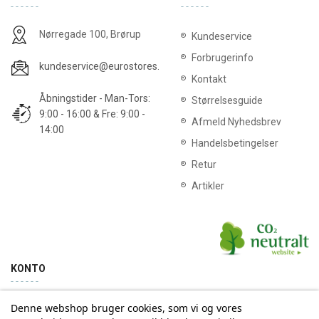
Nørregade 100, Brørup
Kundeservice
Forbrugerinfo
kundeservice@eurostores.dk
Kontakt
Åbningstider - Man-Tors:
Størrelsesguide
9:00 - 16:00 & Fre: 9:00 -
Afmeld Nyhedsbrev
14:00
Handelsbetingelser
Retur
Artikler
KONTO
Denne webshop bruger cookies, som vi og vores
Min konto
Ordrehistorik