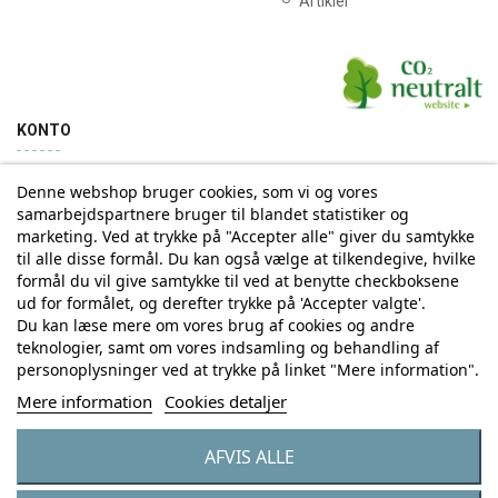
Artikler
KONTO
Denne webshop bruger cookies, som vi og vores
Min konto
Ordrehistorik
samarbejdspartnere bruger til blandet statistiker og
marketing. Ved at trykke på "Accepter alle" giver du samtykke
til alle disse formål. Du kan også vælge at tilkendegive, hvilke
Tilmelding til Nyhedsbrev
formål du vil give samtykke til ved at benytte checkboksene
ud for formålet, og derefter trykke på 'Accepter valgte'.
Vi deler aldrig din email-adresse med tredjepart
Du kan læse mere om vores brug af cookies og andre
teknologier, samt om vores indsamling og behandling af
personoplysninger ved at trykke på linket "Mere information".
Tilmeld
Mere information
Cookies detaljer
AFVIS ALLE
© Copyright by Eurostores Group A/S - CVR: 33 16 48 66