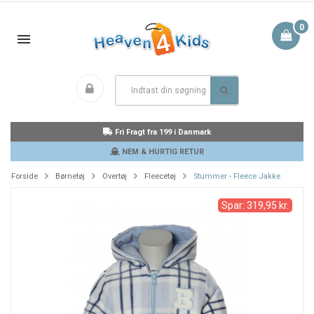
0
Fri Fragt fra 199 i Danmark
NEM & HURTIG RETUR
Forside
Børnetøj
Overtøj
Fleecetøj
Stummer - Fleece Jakke
Spar: 319,95 kr.