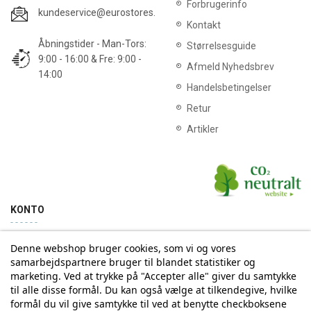
Forbrugerinfo
kundeservice@eurostores.dk
Kontakt
Åbningstider - Man-Tors:
Størrelsesguide
9:00 - 16:00 & Fre: 9:00 -
Afmeld Nyhedsbrev
14:00
Handelsbetingelser
Retur
Artikler
KONTO
Denne webshop bruger cookies, som vi og vores
Min konto
Ordrehistorik
samarbejdspartnere bruger til blandet statistiker og
marketing. Ved at trykke på "Accepter alle" giver du samtykke
til alle disse formål. Du kan også vælge at tilkendegive, hvilke
Tilmelding til Nyhedsbrev
formål du vil give samtykke til ved at benytte checkboksene