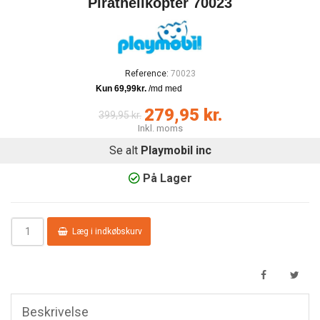
Pirathelikopter 70023
Reference:
70023
279,95 kr.
399,95 kr.
Inkl. moms
Se alt
Playmobil inc
På Lager
Læg i indkøbskurv
Beskrivelse