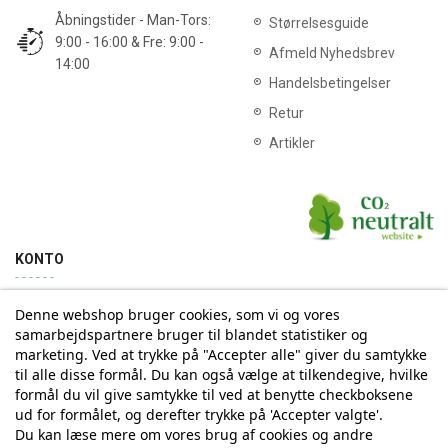
Åbningstider - Man-Tors:
Størrelsesguide
9:00 - 16:00 & Fre: 9:00 -
Afmeld Nyhedsbrev
14:00
Handelsbetingelser
Retur
Artikler
KONTO
Denne webshop bruger cookies, som vi og vores
Min konto
Ordrehistorik
samarbejdspartnere bruger til blandet statistiker og
marketing. Ved at trykke på "Accepter alle" giver du samtykke
til alle disse formål. Du kan også vælge at tilkendegive, hvilke
Tilmelding til Nyhedsbrev
formål du vil give samtykke til ved at benytte checkboksene
ud for formålet, og derefter trykke på 'Accepter valgte'.
Vi deler aldrig din email-adresse med tredjepart
Du kan læse mere om vores brug af cookies og andre