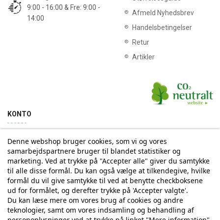
9:00 - 16:00 & Fre: 9:00 -
Afmeld Nyhedsbrev
14:00
Handelsbetingelser
Retur
Artikler
KONTO
Denne webshop bruger cookies, som vi og vores
Min konto
Ordrehistorik
samarbejdspartnere bruger til blandet statistiker og
marketing. Ved at trykke på "Accepter alle" giver du samtykke
til alle disse formål. Du kan også vælge at tilkendegive, hvilke
Tilmelding til Nyhedsbrev
formål du vil give samtykke til ved at benytte checkboksene
ud for formålet, og derefter trykke på 'Accepter valgte'.
Vi deler aldrig din email-adresse med tredjepart
Du kan læse mere om vores brug af cookies og andre
teknologier, samt om vores indsamling og behandling af
personoplysninger ved at trykke på linket "Mere information".