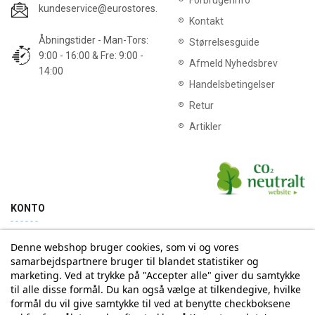
Forbrugerinfo
kundeservice@eurostores.dk
Kontakt
Åbningstider - Man-Tors:
Størrelsesguide
9:00 - 16:00 & Fre: 9:00 -
Afmeld Nyhedsbrev
14:00
Handelsbetingelser
Retur
Artikler
KONTO
Denne webshop bruger cookies, som vi og vores
Min konto
Ordrehistorik
samarbejdspartnere bruger til blandet statistiker og
marketing. Ved at trykke på "Accepter alle" giver du samtykke
til alle disse formål. Du kan også vælge at tilkendegive, hvilke
Tilmelding til Nyhedsbrev
formål du vil give samtykke til ved at benytte checkboksene