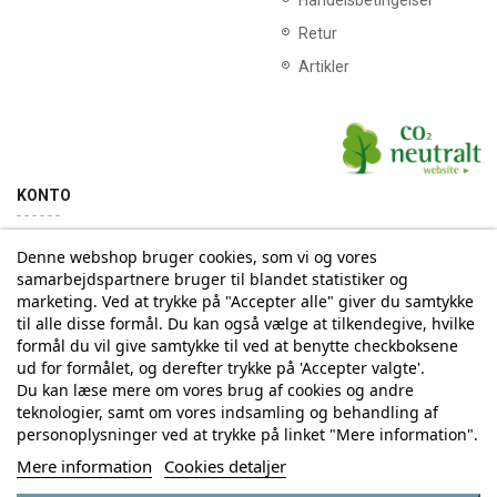
Handelsbetingelser
Retur
Artikler
KONTO
Denne webshop bruger cookies, som vi og vores
Min konto
Ordrehistorik
samarbejdspartnere bruger til blandet statistiker og
marketing. Ved at trykke på "Accepter alle" giver du samtykke
til alle disse formål. Du kan også vælge at tilkendegive, hvilke
Tilmelding til Nyhedsbrev
formål du vil give samtykke til ved at benytte checkboksene
ud for formålet, og derefter trykke på 'Accepter valgte'.
Vi deler aldrig din email-adresse med tredjepart
Du kan læse mere om vores brug af cookies og andre
teknologier, samt om vores indsamling og behandling af
personoplysninger ved at trykke på linket "Mere information".
Tilmeld
Mere information
Cookies detaljer