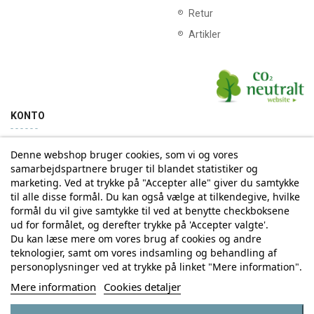
Retur
Artikler
KONTO
Denne webshop bruger cookies, som vi og vores
Min konto
Ordrehistorik
samarbejdspartnere bruger til blandet statistiker og
marketing. Ved at trykke på "Accepter alle" giver du samtykke
til alle disse formål. Du kan også vælge at tilkendegive, hvilke
Tilmelding til Nyhedsbrev
formål du vil give samtykke til ved at benytte checkboksene
ud for formålet, og derefter trykke på 'Accepter valgte'.
Vi deler aldrig din email-adresse med tredjepart
Du kan læse mere om vores brug af cookies og andre
teknologier, samt om vores indsamling og behandling af
personoplysninger ved at trykke på linket "Mere information".
Tilmeld
Mere information
Cookies detaljer